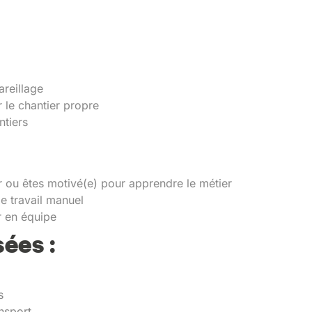
areillage
 le chantier propre
ntiers
 ou êtes motivé(e) pour apprendre le métier
le travail manuel
r en équipe
ées :
s
nsport