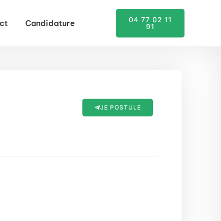
04 77 02 11
ct
Candidature
91
JE POSTULE