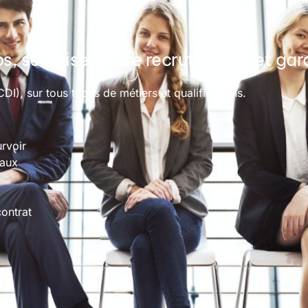
s, sécuriser votre recrutement, et gara
I), sur tous types de métiers et qualifications.
rvoir
naux
ontrat