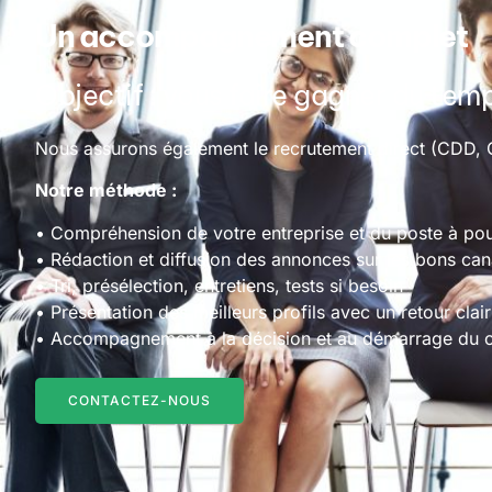
Un accompagnement complet
Objectif : vous faire gagner du temp
Nous assurons également le recrutement direct (CDD, CD
Notre méthode :
•
Compréhension de votre entreprise et du poste à pou
•
Rédaction et diffusion des annonces sur les bons ca
•
Tri, présélection, entretiens, tests si besoin
•
Présentation des meilleurs profils avec un retour clair
•
Accompagnement à la décision et au démarrage du c
CONTACTEZ-NOUS