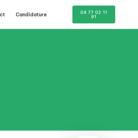
04 77 02 11
ct
Candidature
91