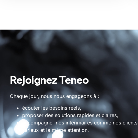
Rejoignez Teneo
Chaque jour, nous nous engageons à :
écouter
les besoins réels,
proposer
des solutions rapides et claires,
accompagner
nos intérimaires comme nos client
sérieux et la même attention.