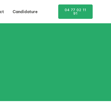
04 77 02 11
ct
Candidature
91