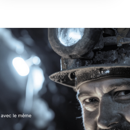
s avec
le même