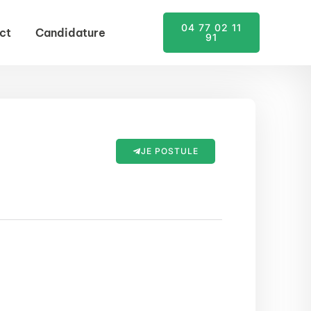
04 77 02 11
ct
Candidature
91
JE POSTULE