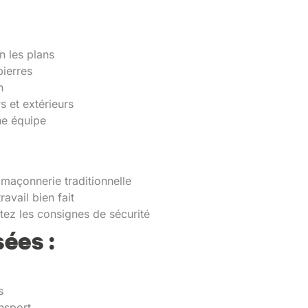
n les plans
pierres
n
s et extérieurs
ne équipe
 maçonnerie traditionnelle
avail bien fait
tez les consignes de sécurité
ées :
s
nsport