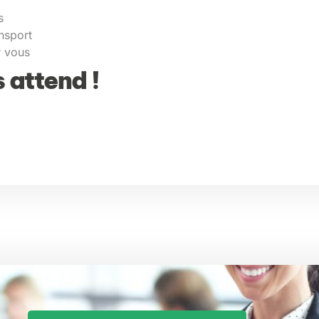
s
nsport
r vous
 attend !