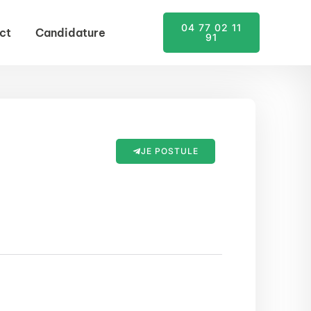
04 77 02 11
ct
Candidature
91
JE POSTULE